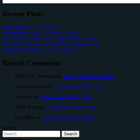
Recent Posts
Traveling Solo Is Awesome
Engagement Rings – a Buyer’s Guide
Paris Couture Week 2022- Big & Bold Jewelry
Diamond Arrives at the New Paris Flagship Store
Engagement Rings – a Buyer’s Guide
Recent Comments
Patrick M. Newman
on
Aerodynamic Paper Table
Ervin Arlington
on
Aerodynamic Paper Table
Amanda
on
Aerodynamic Paper Table
Philip King
on
Aerodynamic Paper Table
Kay Mills
on
Aerodynamic Paper Table
Search
Categories