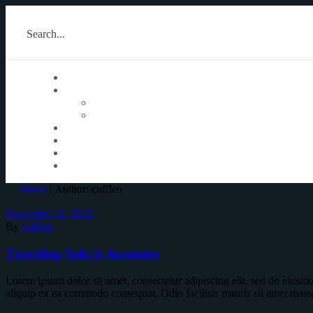
Search...
Home
/ Author: cufflen
December 19, 2022
By
cufflen
Traveling Solo Is Awesome
Lorem ipsum dolor sit amet, consectetur adipiscing elit, sed do eiusm
aliquip ex ea commodo consequat. Odio facilisis mauris sit amet mass