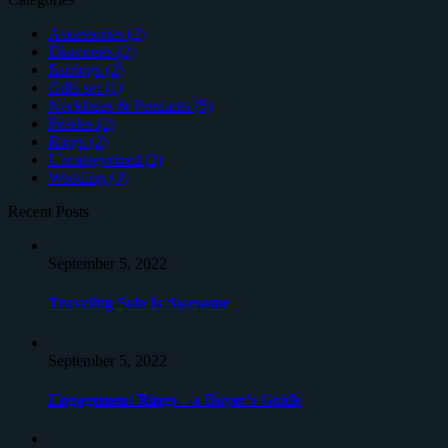
Accessories
(2)
Diamonds
(2)
Earrings
(2)
Gifts set
(1)
Necklaces & Pendants
(5)
Pearles
(2)
Rings
(2)
Uncategorized
(2)
Wedding
(3)
Recent Posts
September 5, 2022
Traveling Solo Is Awesome
September 5, 2022
Engagement Rings – a Buyer’s Guide