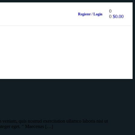
0
Register / Login
0
$
0.00
veniam, quis nostrud exercitation ullamco laboris nisi ut
integer eget. “ Maecenas […]