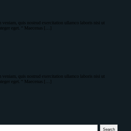
veniam, quis nostrud exercitation ullamco laboris nisi ut
integer eget. “ Maecenas […]
veniam, quis nostrud exercitation ullamco laboris nisi ut
integer eget. “ Maecenas […]
Search