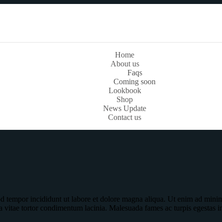
Home
About us
Faqs
Coming soon
Lookbook
Shop
News Update
Contact us
od tempor incididunt ut labore et dolore magna aliqua. Ut enim ad minim 
a vitae tortor condimentum lacinia. Malesuada fames ac turpis egestas 