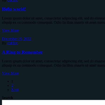
By
cufflen
Hello world!
Lorem ipsum dolor sit amet, consectetur adipiscing elit, sed do eiusm
aliquip ex ea commodo consequat. Odio facilisis mauris sit amet mass
View More
December 19, 2022
By
cufflen
A Ring to Remember
Lorem ipsum dolor sit amet, consectetur adipiscing elit, sed do eiusm
aliquip ex ea commodo consequat. Odio facilisis mauris sit amet mass
View More
1
2
Next
Search