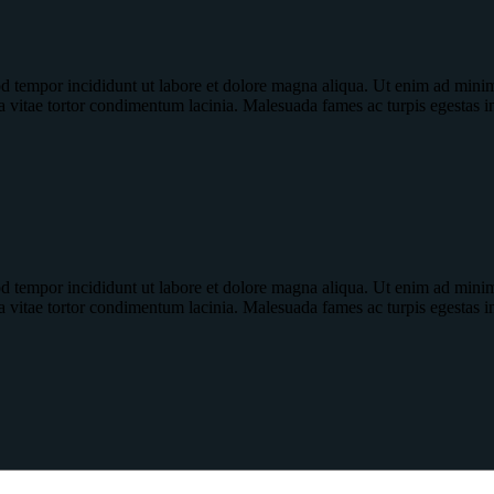
od tempor incididunt ut labore et dolore magna aliqua. Ut enim ad minim 
a vitae tortor condimentum lacinia. Malesuada fames ac turpis egestas 
od tempor incididunt ut labore et dolore magna aliqua. Ut enim ad minim 
a vitae tortor condimentum lacinia. Malesuada fames ac turpis egestas 